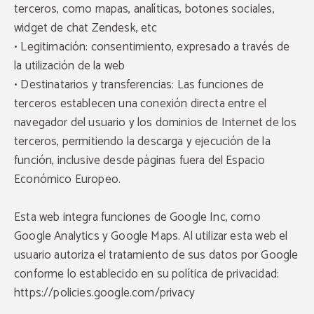
terceros, como mapas, analíticas, botones sociales,
widget de chat Zendesk, etc
• Legitimación: consentimiento, expresado a través de
la utilización de la web
• Destinatarios y transferencias: Las funciones de
terceros establecen una conexión directa entre el
navegador del usuario y los dominios de Internet de los
terceros, permitiendo la descarga y ejecución de la
función, inclusive desde páginas fuera del Espacio
Descuento más de 3
Económico Europeo.
noches
Disfruta de
hasta un 30% de descuento
reservando una estancia de al menos 3 noches
Esta web integra funciones de Google Inc, como
en Casa Suaya.
Google Analytics y Google Maps. Al utilizar esta web el
Válido hasta el 15 de diciembre.
usuario autoriza el tratamiento de sus datos por Google
VER PROMOCIÓN
conforme lo establecido en su política de privacidad:
https://policies.google.com/privacy